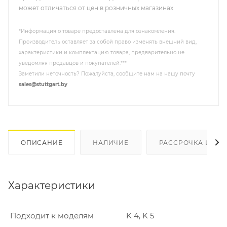
может отличаться от цен в розничных магазинах
*Информация о товаре предоставлена для ознакомления.
Производитель оставляет за собой право изменять внешний вид,
характеристики и комплектацию товара, предварительно не
уведомляя продавцов и покупателей.***
Заметили неточность? Пожалуйста, сообщите нам на нашу почту
sales@stuttgart.by
ОПИСАНИЕ
НАЛИЧИЕ
РАССРОЧКА И КР
Характеристики
Подходит к моделям
K 4, K 5