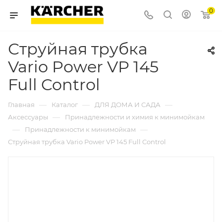
0
Струйная трубка
Vario Power VP 145
Full Control
—
—
—
Главная
Каталог
ДЛЯ ДОМА И САДА
—
Аксессуары
Принадлежности и химия к минимойкам
—
—
Принадлежности к минимойкам
Струйная трубка Vario Power VP 145 Full Control