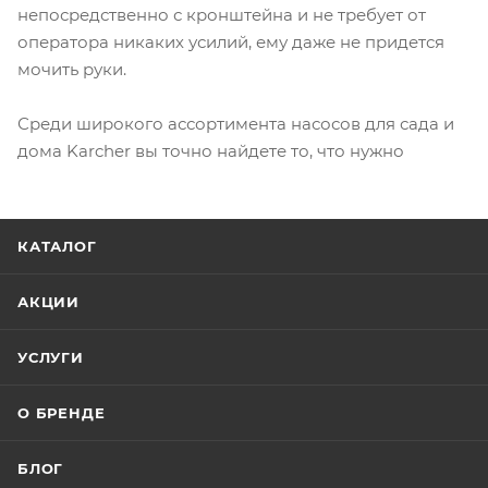
непосредственно с кронштейна и не требует от
оператора никаких усилий, ему даже не придется
мочить руки.
Среди широкого ассортимента насосов для сада и
дома Karcher вы точно найдете то, что нужно
КАТАЛОГ
АКЦИИ
УСЛУГИ
О БРЕНДЕ
БЛОГ