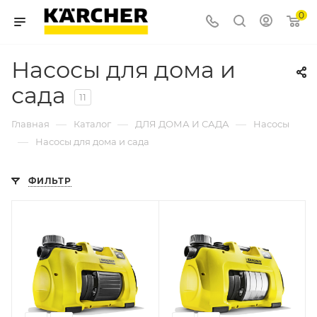
0
Насосы для дома и
сада
11
—
—
—
Главная
Каталог
ДЛЯ ДОМА И САДА
Насосы
—
Насосы для дома и сада
ФИЛЬТР