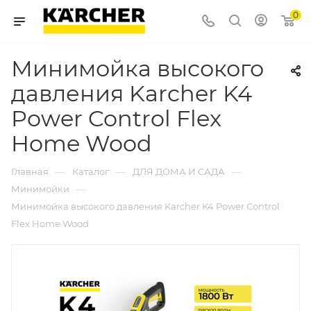
0
Минимойка высокого
давления Karcher K4
Power Control Flex
Home Wood
—
—
—
Главная
Каталог
ДЛЯ ДОМА И САДА
—
Минимойки
Минимойка высокого давления Karcher K4 Power Control
Flex Home Wood