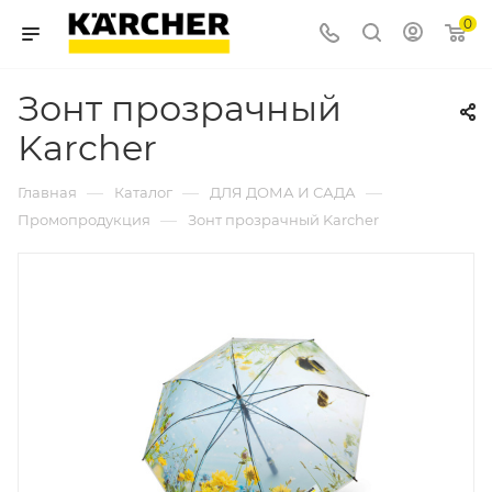
0
Зонт прозрачный
Karcher
—
—
—
Главная
Каталог
ДЛЯ ДОМА И САДА
—
Промопродукция
Зонт прозрачный Karcher