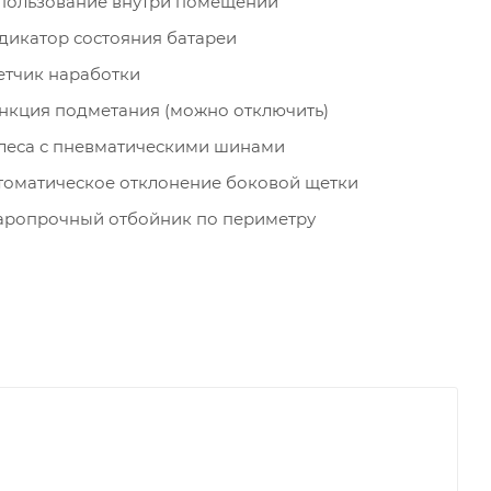
пользование внутри помещений
дикатор состояния батареи
етчик наработки
нкция подметания (можно отключить)
леса с пневматическими шинами
томатическое отклонение боковой щетки
аропрочный отбойник по периметру