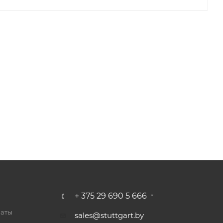
+ 375 29 690 5 666
латы
sales@stuttgart.by