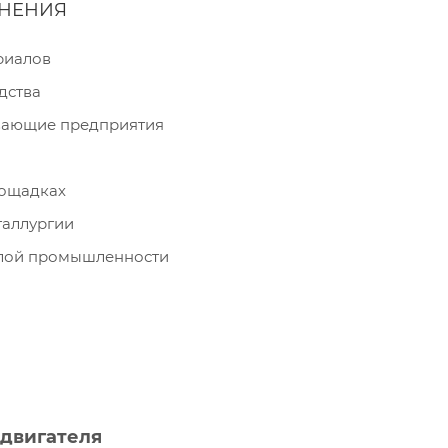
ЕНЕНИЯ
риалов
дства
вающие предприятия
лощадках
таллургии
лой промышленности
двигателя