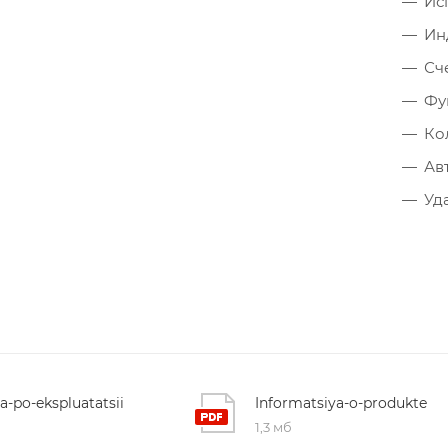
Ис
Ин
Сч
Фу
Ко
Ав
Уд
ya-po-ekspluatatsii
Informatsiya-o-produkte
1,3 мб