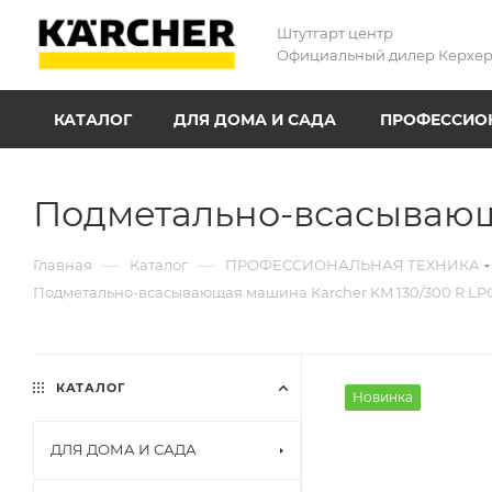
Штутгарт центр
Официальный дилер Керхе
КАТАЛОГ
ДЛЯ ДОМА И САДА
ПРОФЕССИОН
Подметально-всасывающ
—
—
Главная
Каталог
ПРОФЕССИОНАЛЬНАЯ ТЕХНИКА
Подметально-всасывающая машина Karcher KM 130/300 R LP
КАТАЛОГ
Новинка
ДЛЯ ДОМА И САДА