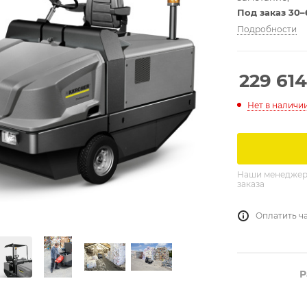
Под заказ 30–
менеджера
Подробности
229 614
Нет в наличи
Наши менеджеры
заказа
Оплатить ч
Р