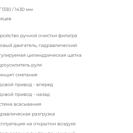
 1330 / 1430 мм
сяцев
тройство ручной очистки фильтра
говый двигатель, гидравлический
гулируемая цилиндрическая щетка
дроусилитель руля
инцип сметания
довой привод - вперед
довой привод - назад
стема всасывания
дравлическая разгрузка
сплуатация на открытом воздухе