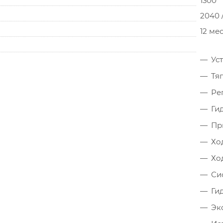
1300
2040 /
12 ме
Ус
Тя
Ре
Ги
Пр
Хо
Хо
Си
Ги
Эк