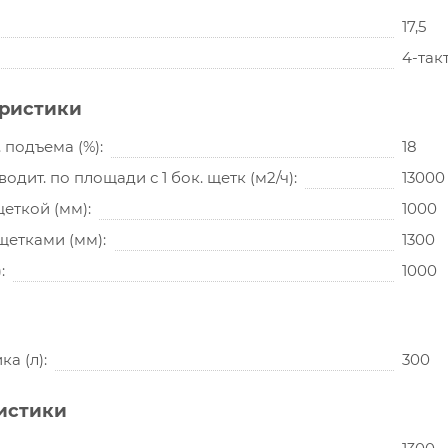
17,5
4-так
еристики
 подъема (%)
18
дит. по площади с 1 бок. щетк (м2/ч)
13000
щеткой (мм)
1000
 щетками (мм)
1300
)
1000
а (л)
300
истики