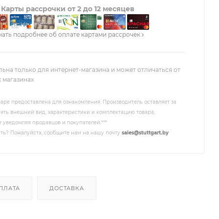
Карты рассрочки от 2 до 12 месяцев
нать подробнее об оплате картами рассрочек
льна только для интернет-магазина и может отличаться от
х магазинах
аре предоставлена для ознакомления. Производитель оставляет за
ять внешний вид, характеристики и комплектацию товара,
 уведомляя продавцов и покупателей.***
ть? Пожалуйста, сообщите нам на нашу почту
sales@stuttgart.by
ПЛАТА
ДОСТАВКА