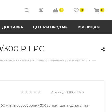
0
0
0
ДОСТАВКА
ЦЕНТРЫ ПРОДАЖ
ЮР ЛИЦАМ
/300 R LPG
—
но-всасывающие машины с сиденьем для водителя
Артикул:
1.186-146.0
000 мм, мусоросборник 300 л, принцип подметания -