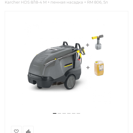
Karcher HDS 8/18-4 M + пенная насадка + RM 806, 5л