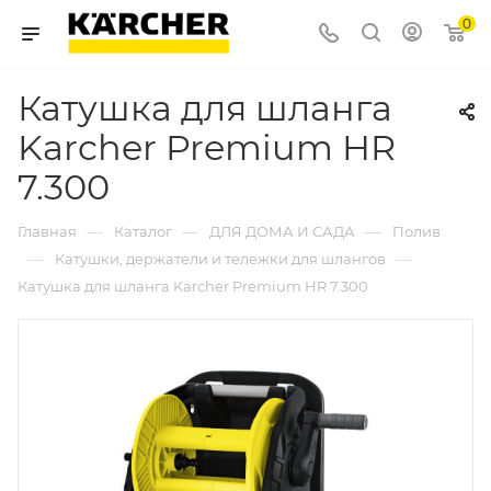
0
Катушка для шланга
Karcher Premium HR
7.300
—
—
—
Главная
Каталог
ДЛЯ ДОМА И САДА
Полив
—
—
Катушки, держатели и тележки для шлангов
Катушка для шланга Karcher Premium HR 7.300