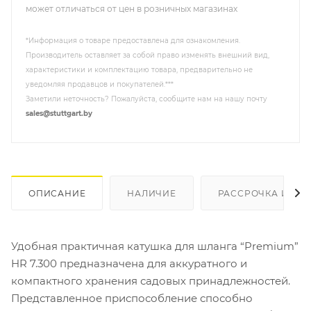
может отличаться от цен в розничных магазинах
*Информация о товаре предоставлена для ознакомления.
Производитель оставляет за собой право изменять внешний вид,
характеристики и комплектацию товара, предварительно не
уведомляя продавцов и покупателей.***
Заметили неточность? Пожалуйста, сообщите нам на нашу почту
sales@stuttgart.by
ОПИСАНИЕ
НАЛИЧИЕ
РАССРОЧКА И КР
Удобная практичная катушка для шланга “Premium”
HR 7.300 предназначена для аккуратного и
компактного хранения садовых принадлежностей.
Представленное приспособление способно