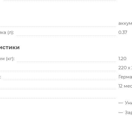
аккум
а (л)
0.37
истики
м (кг)
1.20
220 х 
Герм
12 ме
Ун
За