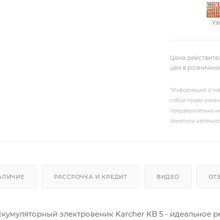
Уз
Цена действите
цен в розничны
*Информация о тов
собой право измен
предварительно не
Заметили неточнос
АЛИЧИЕ
РАССРОЧКА И КРЕДИТ
ВИДЕО
ОТ
кумуляторный электровеник Karcher KB 5 - идеальное р