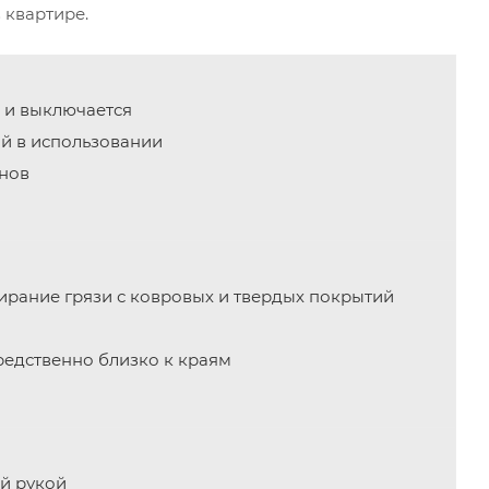
 квартире.
 и выключается
й в использовании
онов
рание грязи с ковровых и твердых покрытий
едственно близко к краям
й рукой