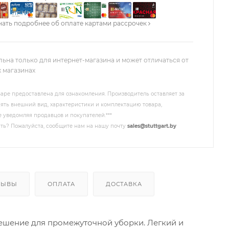
нать подробнее об оплате картами рассрочек
льна только для интернет-магазина и может отличаться от
х магазинах
аре предоставлена для ознакомления. Производитель оставляет за
ять внешний вид, характеристики и комплектацию товара,
 уведомляя продавцов и покупателей.***
ть? Пожалуйста, сообщите нам на нашу почту
sales@stuttgart.by
ЗЫВЫ
ОПЛАТА
ДОСТАВКА
ешение для промежуточной уборки. Легкий и