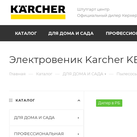
Штутгарт центр
Официальный дилер Керхе
КАТАЛОГ
ДЛЯ ДОМА И САДА
ПРОФЕССИОН
Электровеник Karcher K
—
—
—
Главная
Каталог
ДЛЯ ДОМА И САДА
Пылесос
КАТАЛОГ
Дилер в РБ
ДЛЯ ДОМА И САДА
ПРОФЕССИОНАЛЬНАЯ