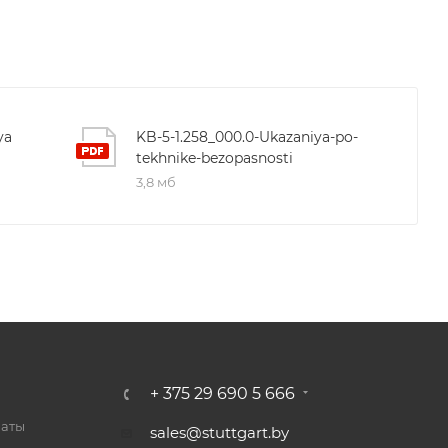
ya
KB-5-1.258_000.0-Ukazaniya-po-
tekhnike-bezopasnosti
3,8 мб
+ 375 29 690 5 666
латы
sales@stuttgart.by