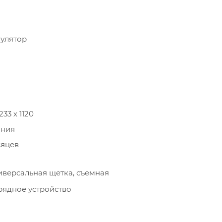
улятор
233 х 1120
ания
сяцев
иверсальная щетка, съемная
рядное устройство