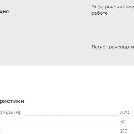
Электровеник мож
иция
работе
Легко транспорти
еристики
тора (В)
3.70
30
)
210