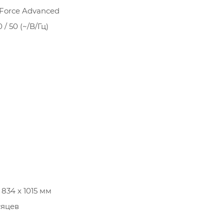
Force Advanced
0 / 50 (~/В/Гц)
 834 x 1015 мм
сяцев