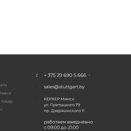
+ 375 29 690 5 666
латы
sales@stuttgart.by
тавки
КЕРХЕР Минск
 товар
ул. Притыцкого 79
ет
пр. Дзержинского 11
работаем ежедневно
с 09:00 до 21:00