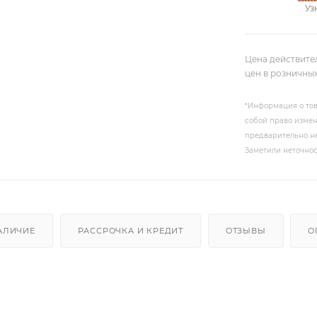
Уз
Цена действите
цен в розничны
*Информация о тов
собой право измен
предварительно не
Заметили неточнос
АЛИЧИЕ
РАССРОЧКА И КРЕДИТ
ОТЗЫВЫ
О