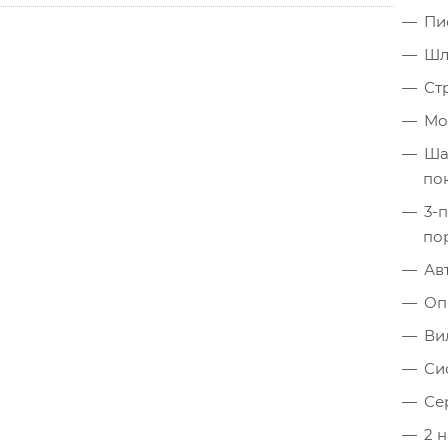
Пи
Шла
Ст
Мо
Ша
по
3-
по
Ав
Оп
Ви
Си
Се
2 