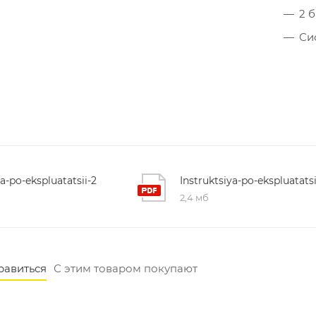
2 
Си
ya-po-ekspluatatsii-2
Instruktsiya-po-ekspluatatsi
2,4 мб
равиться
С этим товаром покупают