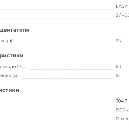
EASY!
3 / 40
двигателя
ка (л)
25
еристики
 входе (°C)
60
ения (м)
15
истики
304,7
1500 x
12 ме