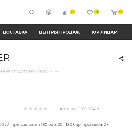
0
0
0
ДОСТАВКА
ЦЕНТРЫ ПРОДАЖ
ЮР ЛИЦАМ
ER
—
ения с подогревом воды
Артикул:
1.071-934.0
0 л/ч при давлении 180 бар, 30 - 180 бар, производ. 2 x