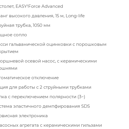
столет, EASY!Force Advanced
нг высокого давления, 15 м, Long-life
руйная трубка, 1050 мм
щное сопло
сси гальванической оцинковки с порошковым
крытием
поршневой осевой насос, с керамическими
ршнями
томатическое отключение
ция для работы с 2 струйными трубками
лка с переключением полярности (3~)
стема эластичного демпфирования SDS
рвисная электроника
насосных агрегата с керамическими гильзами