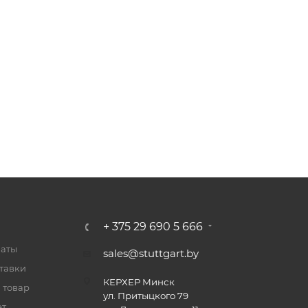
+ 375 29 690 5 666
латы
sales@stuttgart.by
тавки
КЕРХЕР Минск
 товар
ул. Притыцкого 79
ет