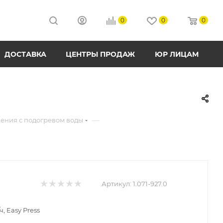
0
0
0
ДОСТАВКА
ЦЕНТРЫ ПРОДАЖ
ЮР ЛИЦАМ
—
ения с подогревом воды
Артикул:
1.071-927.0
ч, Easy Press