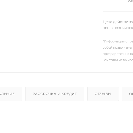
Уз
Цена действите
цен в розничны
*Информация о тов
собой право измен
предварительно не
Заметили неточнос
АЛИЧИЕ
РАССРОЧКА И КРЕДИТ
ОТЗЫВЫ
О