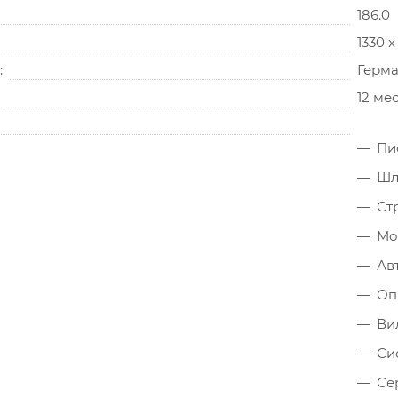
186.0
1330 x
Герм
12 ме
Пи
Шл
Ст
Мо
Ав
Оп
Ви
Си
Се