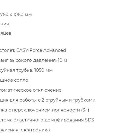
 750 x 1060 мм
ания
сяцев
столет, EASY!Force Advanced
анг высокого давления, 10 м
руйная трубка, 1050 мм
щное сопло
томатическое отключение
ция для работы с 2 струйными трубками
лка с переключением полярности (3~)
стема эластичного демпфирования SDS
рвисная электроника