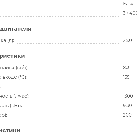
Easy 
3 / 40
двигателя
ка (л)
25.0
еристики
плива (кг/ч)
8.3
 входе (°C)
155
1
ость (л/час)
1300
ть (кВт)
9.30
ар)
200
истики