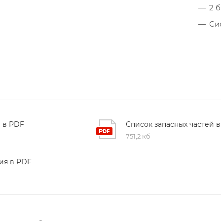
2 
Си
 в PDF
Список запасных частей 
751,2 кб
ия в PDF