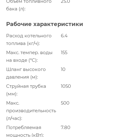
Объем топливного
25.0
бака (л)
Рабочие характеристики
Расход котельного
6.4
топлива (кг/ч)
Макс. темпер. воды
155
на входе (°C)
Шланг высокого
10
давления (м)
Струйная трубка
1050
(мм)
Макс.
500
производительность
(л/час)
Потребляемая
7.80
мощность (кВт)